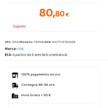
80,
80
€
Esaurito
SKU:
10144
Modello:
76006L
EAN:
8427370760068
Marca:
GRE
Età:
A partire da 6 anni (età orientativa)
100% pagamento sicuro
Consegna 48-96 ore.
Invio Gratis > 90 €