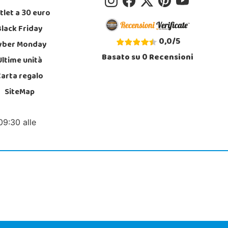
tlet a 30 euro
Black Friday
0,0
/
5
yber Monday
Basato su
0
Recensioni
Ultime unità
Carta regalo
SiteMap
09:30 alle