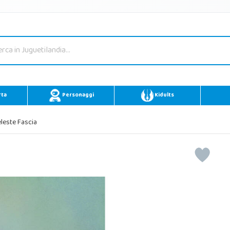
rta
Personaggi
Kidults
leste Fascia