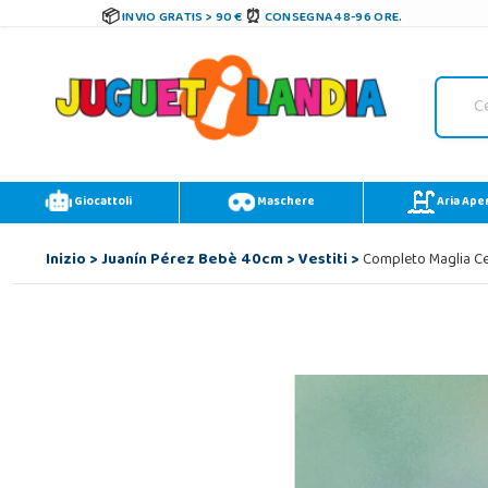
INVIO GRATIS > 90 €
CONSEGNA 48-96 ORE.
Giocattoli
Maschere
Aria Ape
Inizio
>
Juanín Pérez Bebè 40cm
>
Vestiti
>
Completo Maglia Ce