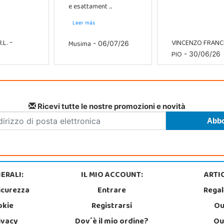
e esattament ...
Leer más
.L.
VINCENZO FRAN
Musima
-
- 06/07/26
PIO
- 30/06/26
Ricevi tutte le nostre promozioni e novità
ERALI:
IL MIO ACCOUNT:
ARTIC
icurezza
Entrare
Regal
okie
Registrarsi
Ou
rivacy
Dov´è il mio ordine?
Ou