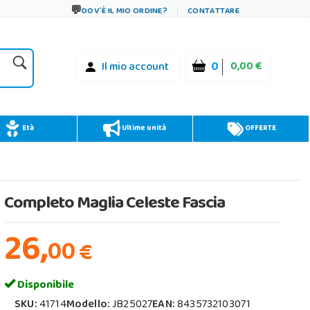
DOV´È IL MIO ORDINE?
CONTATTARE
0
0,00 €
Il mio account
Età
Ultime unità
OFFERTE
Completo Maglia Celeste Fascia
26,
00
€
Disponibile
SKU:
41714
Modello:
JB25027
EAN:
8435732103071