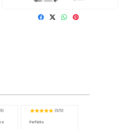
5
5
5
)
(
/
)
e e
Perfetto