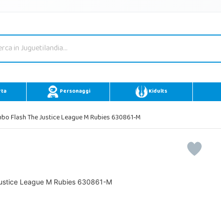
rta
Personaggi
Kidults
o Flash The Justice League M Rubies 630861-M