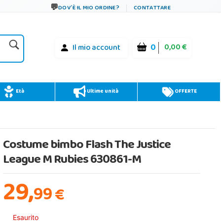
DOV´È IL MIO ORDINE?
CONTATTARE
0
0,00 €
Il mio account
Età
Ultime unità
OFFERTE
Costume bimbo Flash The Justice
League M Rubies 630861-M
29,
99
€
Esaurito