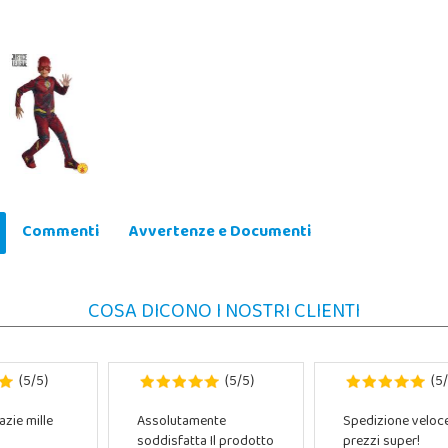
Commenti
Avvertenze e Documenti
COSA DICONO I NOSTRI CLIENTI
5
5
5
5
5
(
/
)
(
/
)
(
/
azie mille
Assolutamente
Spedizione veloc
soddisfatta Il prodotto
prezzi super!