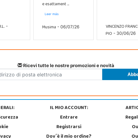
e esattament ...
Leer más
.L.
VINCENZO FRAN
Musima
-
- 06/07/26
PIO
- 30/06/26
Ricevi tutte le nostre promozioni e novità
ERALI:
IL MIO ACCOUNT:
ARTIC
icurezza
Entrare
Regal
okie
Registrarsi
Ou
rivacy
Dov´è il mio ordine?
Ou