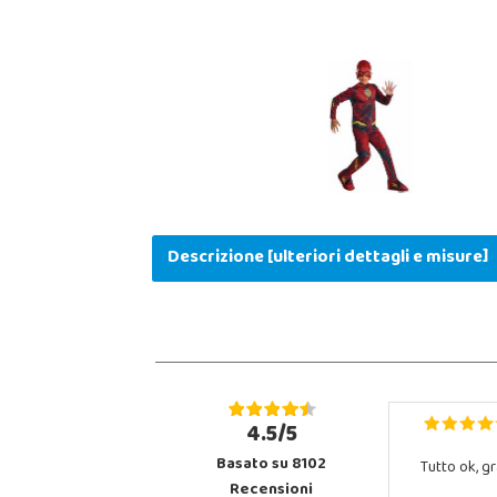
Descrizione [ulteriori dettagli e misure]
4.5/5
Basato su 8102
Tutto ok, gr
Recensioni