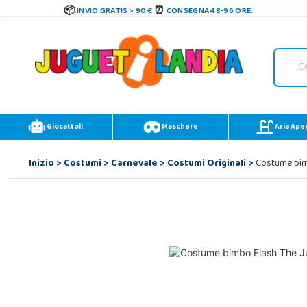
INVIO GRATIS > 90 €
CONSEGNA 48-96 ORE.
Giocattoli
Maschere
Aria Ape
Inizio
>
Costumi
>
Carnevale
>
Costumi Originali
>
Costume bimb