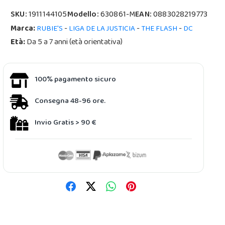
SKU:
1911144105
Modello:
630861-M
EAN:
0883028219773
Marca:
-
-
-
RUBIE'S
LIGA DE LA JUSTICIA
THE FLASH
DC
Età:
Da 5 a 7 anni (età orientativa)
100% pagamento sicuro
Consegna 48-96 ore.
Invio Gratis > 90 €