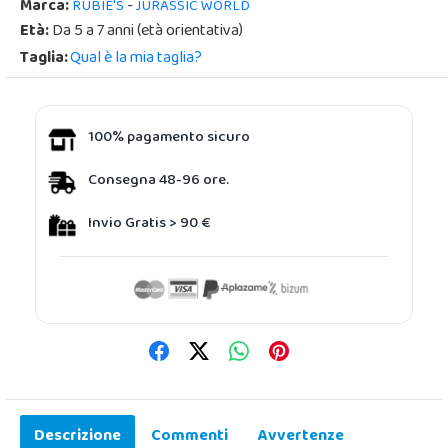
Marca:
-
RUBIE'S
JURASSIC WORLD
Età:
Da 5 a 7 anni (età orientativa)
Taglia:
Qual è la mia taglia?
100% pagamento sicuro
Consegna 48-96 ore.
Invio Gratis > 90 €
Descrizione
Commenti
Avvertenze