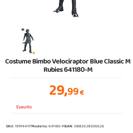
Costume Bimbo Velociraptor Blue Classic M
Rubies 641180-M
29,
99
€
Esaurito
SKU:
1911144117
Modello:
641180-M
EAN:
0883028306626