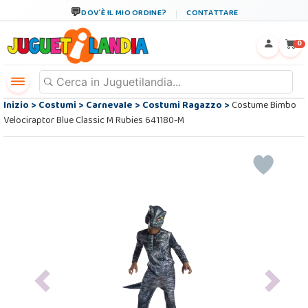
DOV´È IL MIO ORDINE?
CONTATTARE
←
×
0
Inizio
>
Costumi
>
Carnevale
>
Costumi Ragazzo
>
Costume Bimbo
Velociraptor Blue Classic M Rubies 641180-M
Previous
Next