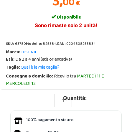
3,
00
€
Disponibile
Sono rimaste solo 2 unità!
SKU:
63780
Modello:
82538-L
EAN:
0204308253834
Marca:
DISONIL
Età:
Da 2 a 4 anni (età orientativa)
Taglia:
Qual è la mia taglia?
Consegna a domicilio:
Ricevilo tra
MARTEDÌ 11 E
MERCOLEDÌ 12
Quantità:
100% pagamento sicuro