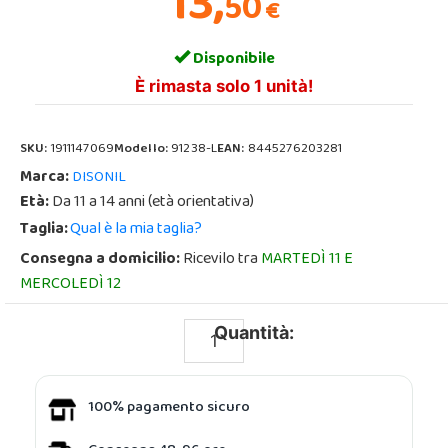
13,
50
€
Disponibile
È rimasta solo 1 unità!
SKU:
1911147069
Modello:
91238-L
EAN:
8445276203281
Marca:
DISONIL
Età:
Da 11 a 14 anni (età orientativa)
Taglia:
Qual è la mia taglia?
Consegna a domicilio:
Ricevilo tra
MARTEDÌ 11 E
MERCOLEDÌ 12
Quantità:
100% pagamento sicuro