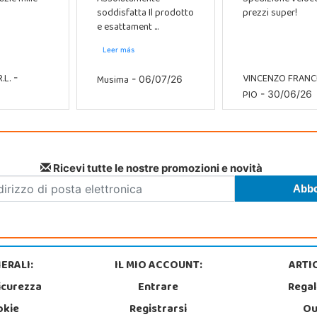
soddisfatta Il prodotto
prezzi super!
e esattament ...
Leer más
.L.
VINCENZO FRAN
Musima
-
- 06/07/26
PIO
- 30/06/26
Ricevi tutte le nostre promozioni e novità
ERALI:
IL MIO ACCOUNT:
ARTIC
icurezza
Entrare
Regal
okie
Registrarsi
Ou