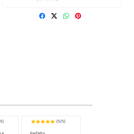
5
5
5
)
(
/
)
e e
Perfetto