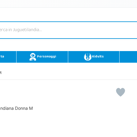
rta
Personaggi
Kidults
M