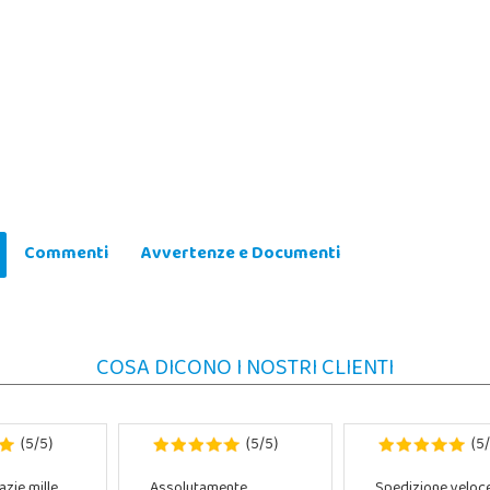
Commenti
Avvertenze e Documenti
COSA DICONO I NOSTRI CLIENTI
5
5
5
5
5
(
/
)
(
/
)
(
/
azie mille
Assolutamente
Spedizione veloc