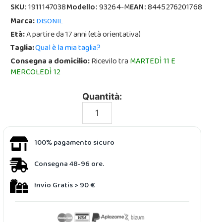
SKU:
1911147038
Modello:
93264-M
EAN:
8445276201768
Marca:
DISONIL
Età:
A partire da 17 anni (età orientativa)
Taglia:
Qual è la mia taglia?
Consegna a domicilio:
Ricevilo tra
MARTEDÌ 11 E
MERCOLEDÌ 12
Quantità:
100% pagamento sicuro
Consegna 48-96 ore.
Invio Gratis > 90 €