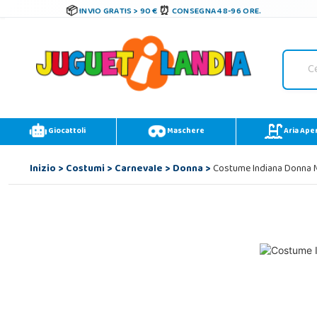
INVIO GRATIS > 90 €
CONSEGNA 48-96 ORE.
Giocattoli
Maschere
Aria Ape
Inizio
>
Costumi
>
Carnevale
>
Donna
>
Costume Indiana Donna 