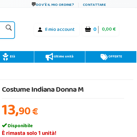
DOV´È IL MIO ORDINE?
CONTATTARE
0
0,00 €
Il mio account
Età
Ultime unità
OFFERTE
Costume Indiana Donna M
13,
90
€
Disponibile
È rimasta solo 1 unità!