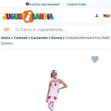
DOV´È IL MIO ORDINE?
CONTATTARE
←
×
0
Inizio
>
Costumi
>
Carnevale
>
Donna
>
Costume Infermiera Fiocchetti
Donna L