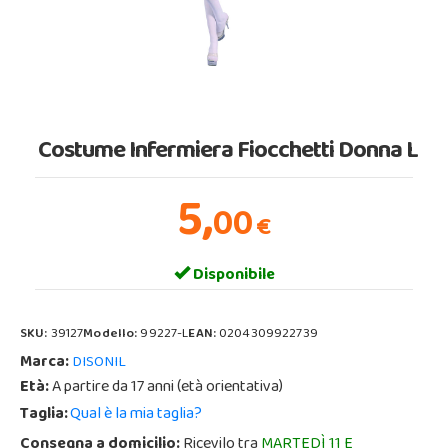
Costume Infermiera Fiocchetti Donna L
5,
00
€
Disponibile
SKU:
39127
Modello:
99227-L
EAN:
0204309922739
Marca:
DISONIL
Età:
A partire da 17 anni (età orientativa)
Taglia:
Qual è la mia taglia?
Consegna a domicilio:
Ricevilo tra
MARTEDÌ 11 E