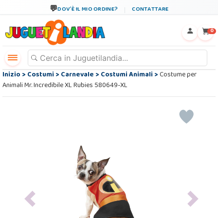
DOV´È IL MIO ORDINE?
CONTATTARE
←
×
0
Inizio
>
Costumi
>
Carnevale
>
Costumi Animali
>
Costume per
Animali Mr. Incredibile XL Rubies 580649-XL
Previous
Next