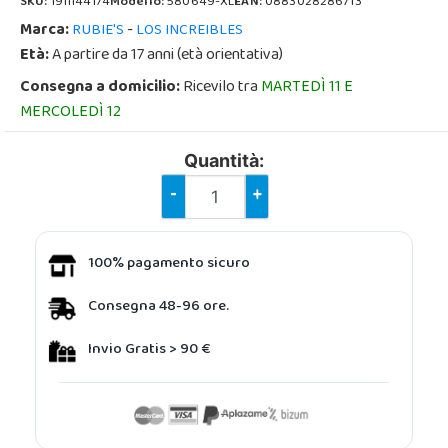
SKU:
1911144174
Modello:
580649-XL
EAN:
0883028286713
Marca:
-
RUBIE'S
LOS INCREIBLES
Età:
A partire da 17 anni (età orientativa)
Consegna a domicilio:
Ricevilo tra
MARTEDÌ 11 E
MERCOLEDÌ 12
Quantità:
-
+
100% pagamento sicuro
Consegna 48-96 ore.
Invio Gratis > 90 €