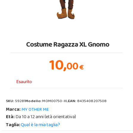
Costume Ragazza XL Gnomo
10,
00
€
Esaurito
SKU:
59281
Modello:
MOM00750-XL
EAN:
8435408207508
Marca:
MY OTHER ME
Età:
Da 10 a 12 anni (età orientativa)
Taglia:
Qual è la mia taglia?