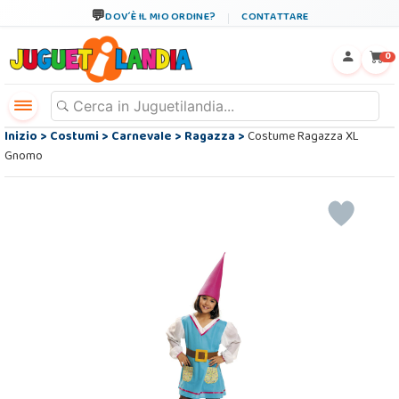
DOV´È IL MIO ORDINE?
CONTATTARE
←
×
0
Inizio
>
Costumi
>
Carnevale
>
Ragazza
>
Costume Ragazza XL
Gnomo