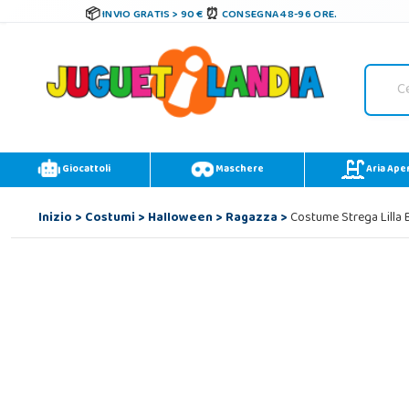
INVIO GRATIS > 90 €
CONSEGNA 48-96 ORE.
Giocattoli
Maschere
Aria Ape
Inizio
>
Costumi
>
Halloween
>
Ragazza
>
Costume Strega Lilla 