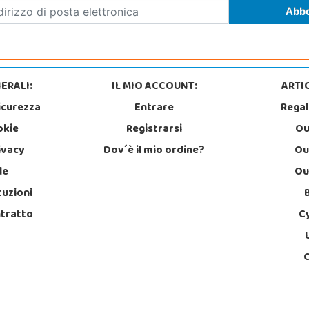
ERALI:
IL MIO ACCOUNT:
ARTIC
icurezza
Entrare
Regal
okie
Registrarsi
Ou
rivacy
Dov´è il mio ordine?
Ou
le
Ou
tuzioni
ntratto
C