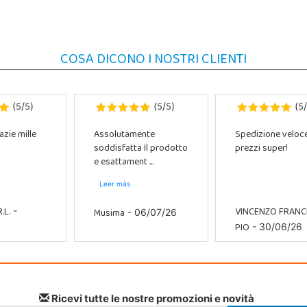
COSA DICONO I NOSTRI CLIENTI
5
5
5
5
5
(
/
)
(
/
)
(
/
azie mille
Assolutamente
Spedizione veloc
soddisfatta Il prodotto
prezzi super!
e esattament ...
Leer más
.L.
VINCENZO FRAN
Musima
-
- 06/07/26
PIO
- 30/06/26
Ricevi tutte le nostre promozioni e novità