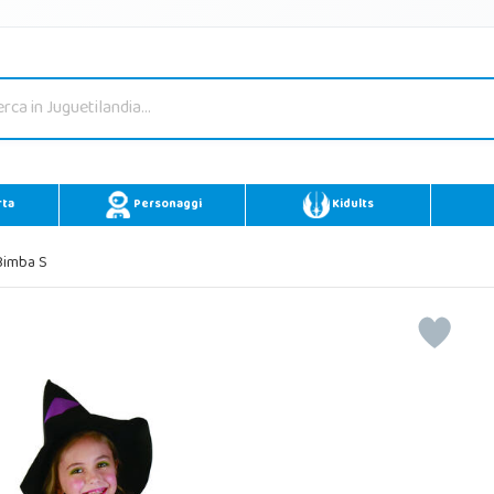
rta
Personaggi
Kidults
Bimba S