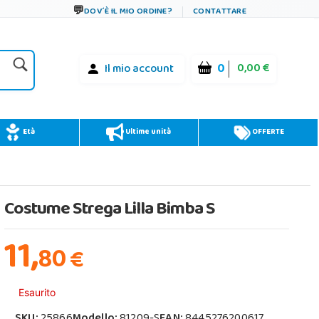
DOV´È IL MIO ORDINE?
CONTATTARE
0
0,00 €
Il mio account
Età
Ultime unità
OFFERTE
Costume Strega Lilla Bimba S
11,
80
€
Esaurito