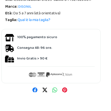
SKU:
25866
Modello:
81209-S
EAN:
8445276200617
Marca:
DISONIL
Età:
Da 5 a 7 anni (età orientativa)
Taglia:
Qual è la mia taglia?
100% pagamento sicuro
Consegna 48-96 ore.
Invio Gratis > 90 €