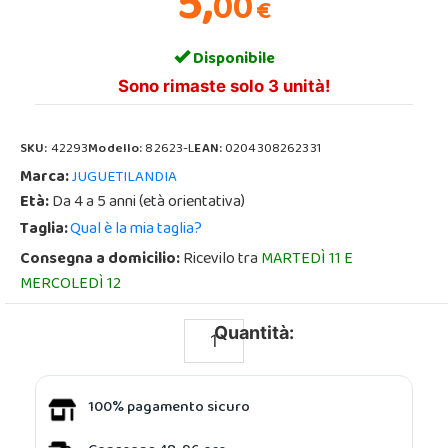
5,
00
€
Disponibile
Sono rimaste solo 3 unità!
SKU:
42293
Modello:
82623-L
EAN:
0204308262331
Marca:
JUGUETILANDIA
Età:
Da 4 a 5 anni (età orientativa)
Taglia:
Qual è la mia taglia?
Consegna a domicilio:
Ricevilo tra
MARTEDÌ 11 E
MERCOLEDÌ 12
Quantità:
100% pagamento sicuro