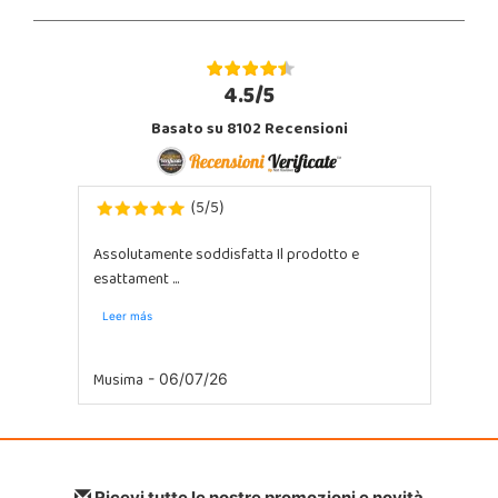
4.5/5
Basato su 8102 Recensioni
5
5
(
/
)
Assolutamente soddisfatta Il prodotto e
esattament ...
Leer más
Musima
- 06/07/26
Ricevi tutte le nostre promozioni e novità