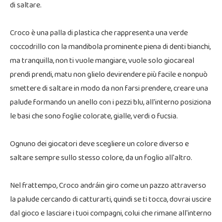
di saltare.
Croco è una palla di plastica che rappresenta una verde
coccodrillo con la mandibola prominente piena di denti bianchi,
ma tranquilla, non ti vuole mangiare, vuole solo giocareal
prendi prendi, matu non glielo devirendere più facile e nonpuò
smettere di saltare in modo da non farsi prendere, creare una
palude formando un anello con i pezzi blu, all'interno posiziona
le basi che sono foglie colorate, gialle, verdi o fucsia.
Ognuno dei giocatori deve scegliere un colore diverso e
saltare sempre sullo stesso colore, da un foglio all'altro.
Nel frattempo, Croco andráin giro come un pazzo attraverso
la palude cercando di catturarti, quindi se ti tocca, dovrai uscire
dal gioco e lasciare i tuoi compagni, colui che rimane all'interno