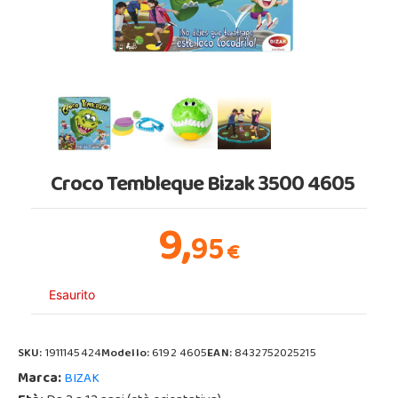
Croco Tembleque Bizak 3500 4605
9,
95
€
Esaurito
SKU:
1911145424
Modello:
6192 4605
EAN:
8432752025215
Marca:
BIZAK