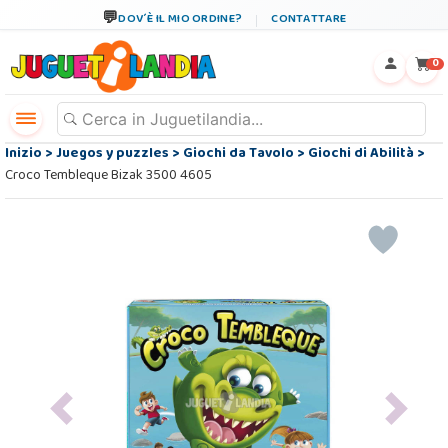
DOV´È IL MIO ORDINE?
CONTATTARE
←
×
0
Inizio
>
Juegos y puzzles
>
Giochi da Tavolo
>
Giochi di Abilità
>
Croco Tembleque Bizak 3500 4605
Previous
Next