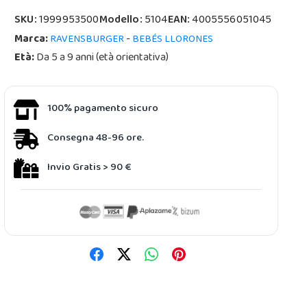
SKU:
1999953500
Modello:
5104
EAN:
4005556051045
Marca:
-
RAVENSBURGER
BEBÉS LLORONES
Età:
Da 5 a 9 anni (età orientativa)
100% pagamento sicuro
Consegna 48-96 ore.
Invio Gratis > 90 €