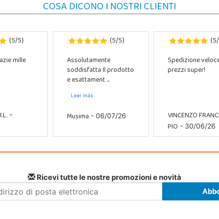
COSA DICONO I NOSTRI CLIENTI
5
5
5
5
5
(
/
)
(
/
)
(
/
azie mille
Assolutamente
Spedizione veloc
soddisfatta Il prodotto
prezzi super!
e esattament ...
Leer más
.L.
VINCENZO FRAN
Musima
-
- 06/07/26
PIO
- 30/06/26
Ricevi tutte le nostre promozioni e novità