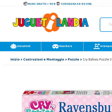
INVIO GRATIS > 90 €
CONSEGNA 48-96 ORE.
Giocattoli
Maschere
Aria Ape
Inizio
>
Costruzioni e Montaggio
>
Puzzle
>
Cry Babies Puzzle 3