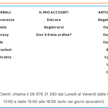
ERALI:
IL MIO ACCOUNT:
ARTIC
icurezza
Entrare
Regal
okie
Registrarsi
Ou
rivacy
Dov´è il mio ordine?
Ou
le
Ou
tuzioni
ntratto
C
Clienti: chiama il 06 976 31 280 dal Lunedi al Venerdì dalle 
13:00 e dalle 15:00 alle 18:00 (solo nei giorni lavorativi).