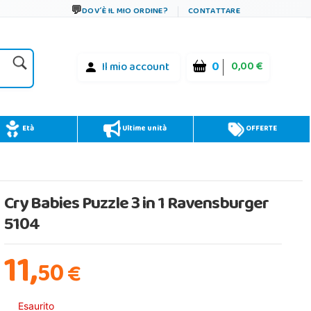
DOV´È IL MIO ORDINE?
CONTATTARE
0
0,00 €
Il mio account
Età
Ultime unità
OFFERTE
Cry Babies Puzzle 3 in 1 Ravensburger
5104
11,
50
€
Esaurito