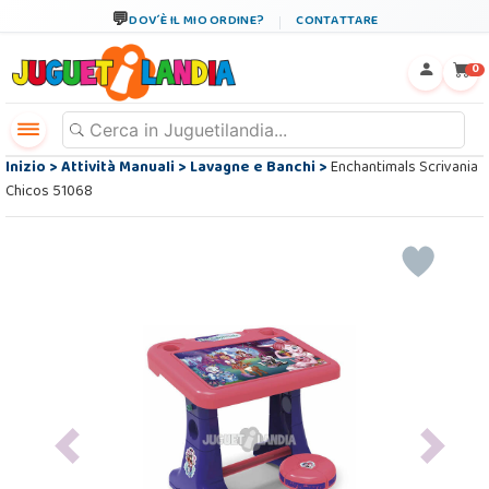
DOV´È IL MIO ORDINE?
CONTATTARE
←
×
0
Inizio
>
Attività Manuali
>
Lavagne e Banchi
>
Enchantimals Scrivania
Chicos 51068
Previous
Next