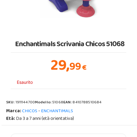
Enchantimals Scrivania Chicos 51068
29,
99
€
Esaurito
SKU:
1911144700
Modello:
51068
EAN:
8410788510684
Marca:
-
CHICOS
ENCHANTIMALS
Età:
Da 3 a 7 anni (età orientativa)