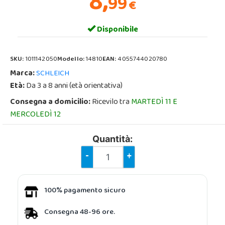
8,
99
€
Disponibile
SKU:
1011142050
Modello:
14810
EAN:
4055744020780
Marca:
SCHLEICH
Età:
Da 3 a 8 anni (età orientativa)
Consegna a domicilio:
Ricevilo tra
MARTEDÌ 11 E
MERCOLEDÌ 12
Quantità:
-
+
100% pagamento sicuro
Consegna 48-96 ore.