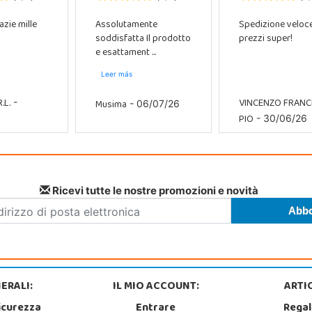
azie mille
Assolutamente
Spedizione veloc
soddisfatta Il prodotto
prezzi super!
e esattament ...
Leer más
.L.
VINCENZO FRAN
Musima
-
- 06/07/26
PIO
- 30/06/26
Ricevi tutte le nostre promozioni e novità
ERALI:
IL MIO ACCOUNT:
ARTIC
icurezza
Entrare
Regal