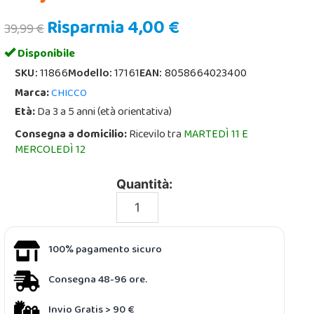
Risparmia 4,00 €
39,99 €
Disponibile
SKU:
11866
Modello:
17161
EAN:
8058664023400
Marca:
CHICCO
Età:
Da 3 a 5 anni (età orientativa)
Consegna a domicilio:
Ricevilo tra
MARTEDÌ 11 E
MERCOLEDÌ 12
Quantità:
100% pagamento sicuro
Consegna 48-96 ore.
Invio Gratis > 90 €