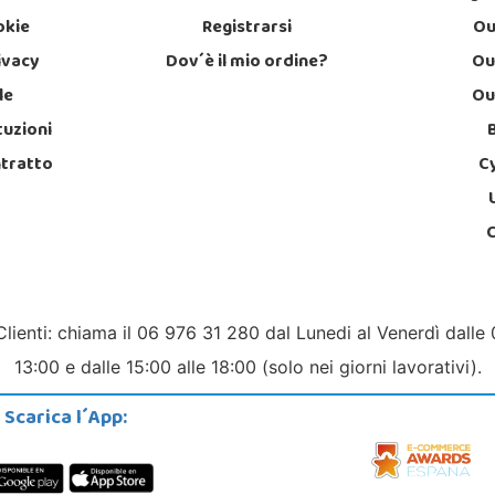
okie
Registrarsi
Ou
rivacy
Dov´è il mio ordine?
Ou
le
Ou
tuzioni
ntratto
C
Clienti: chiama il 06 976 31 280 dal Lunedi al Venerdì dalle 
13:00 e dalle 15:00 alle 18:00 (solo nei giorni lavorativi).
Scarica l´App: