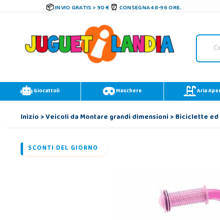
INVIO GRATIS > 90 €
CONSEGNA 48-96 ORE.
Giocattoli
Maschere
Aria Ape
Inizio
>
Veicoli da Montare grandi dimensioni
>
Biciclette ed
SCONTI DEL GIORNO