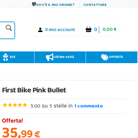
DOV´È IL MIO ORDINE?
CONTATTARE
0
0,00 €
Il mio account
Età
Ultime unità
OFFERTE
First Bike Pink Bullet
5.00
5
1
commento
su
stelle in
Offerta!
35,
99
€