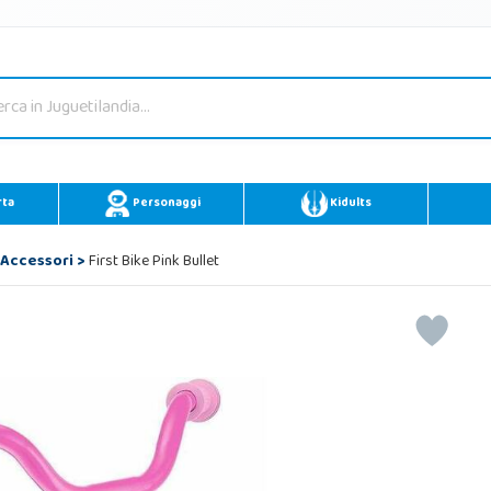
rta
Personaggi
Kidults
 Accessori
>
First Bike Pink Bullet