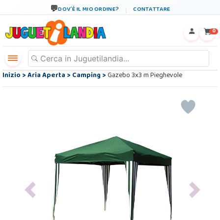
DOV´È IL MIO ORDINE?
CONTATTARE
←
×
0
Inizio
>
Aria Aperta
>
Camping
>
Gazebo 3x3 m Pieghevole
Previous
Next