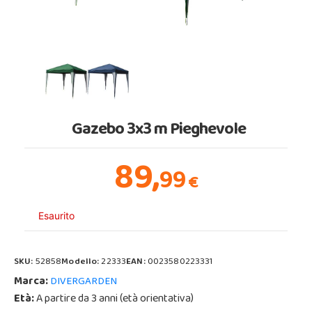
Gazebo 3x3 m Pieghevole
89,
99
€
Esaurito
SKU:
52858
Modello:
22333
EAN:
0023580223331
Marca:
DIVERGARDEN
Età:
A partire da 3 anni (età orientativa)