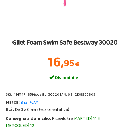
Gilet Foam Swim Safe Bestway 30020
16,
95
€
Disponibile
SKU:
1911147485
Modello:
30020
EAN:
6942138952803
Marca:
BESTWAY
Età:
Da 3 a 6 anni (età orientativa)
Consegna a domicilio:
Ricevilo tra
MARTEDÌ 11 E
MERCOLEDÌ 12