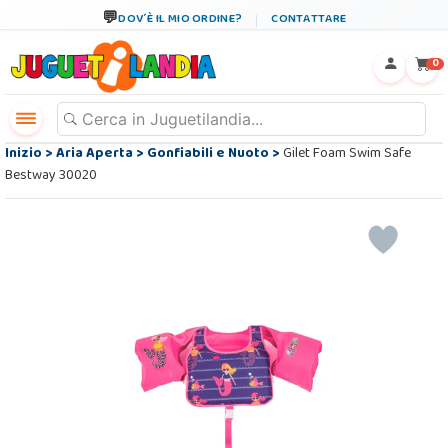
DOV´È IL MIO ORDINE?
CONTATTARE
←
×
0
Inizio
>
Aria Aperta
>
Gonfiabili e Nuoto
>
Gilet Foam Swim Safe
Bestway 30020