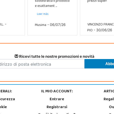
soddisfatta Il prodotto
prezzi super!
e esattament ...
Leer más
.L.
VINCENZO FRAN
Musima
-
- 06/07/26
PIO
- 30/06/26
Ricevi tutte le nostre promozioni e novità
ERALI:
IL MIO ACCOUNT:
ARTIC
icurezza
Entrare
Regal
okie
Registrarsi
Ou