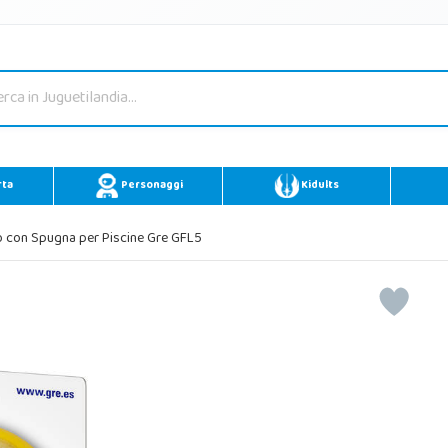
rta
Personaggi
Kidults
 con Spugna per Piscine Gre GFL5