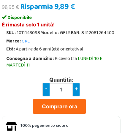
Risparmia 9,89 €
98,95 €
Disponibile
È rimasta solo 1 unità!
SKU:
1011143098
Modello:
GFL5
EAN:
8412081264400
Marca:
GRE
Età:
A partire da 6 anni (età orientativa)
Consegna a domicilio:
Ricevilo tra
LUNEDÌ 10 E
MARTEDÌ 11
Quantità:
-
+
Comprare ora
100% pagamento sicuro