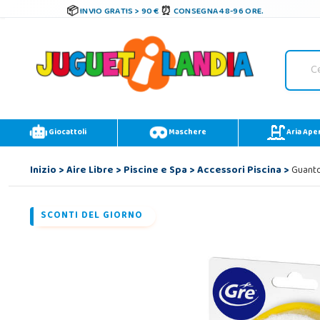
INVIO GRATIS > 90 €
CONSEGNA 48-96 ORE.
Giocattoli
Maschere
Aria Ape
Inizio
>
Aire Libre
>
Piscine e Spa
>
Accessori Piscina
>
Guanto
SCONTI DEL GIORNO