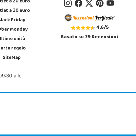
tlet a 20 euro
tlet a 30 euro
Black Friday
4,6
/
5
yber Monday
Basato su
79
Recensioni
Ultime unità
Carta regalo
SiteMap
09:30 alle