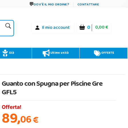
DOV´È IL MIO ORDINE?
CONTATTARE
0
0,00 €
Il mio account
Età
Ultime unità
OFFERTE
Guanto con Spugna per Piscine Gre
GFL5
Offerta!
89,
06
€