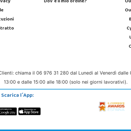
rivacy
Dov´è il mio ordine?
Ou
le
Ou
tuzioni
ntratto
C
Clienti: chiama il 06 976 31 280 dal Lunedi al Venerdì dalle 
13:00 e dalle 15:00 alle 18:00 (solo nei giorni lavorativi).
Scarica l´App: