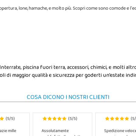
di copertura, lone, hamache, e molto più. Scopri come sono comode e l'ec
terrate, piscina fuori terra, accessori, chimici, e molti altr
coli di maggior qualità e sicurezza per goderti un'estate indi
COSA DICONO I NOSTRI CLIENTI
5
5
5
5
5
(
/
)
(
/
)
(
/
azie mille
Assolutamente
Spedizione veloc