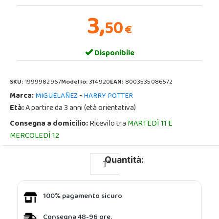
3,
50
€
Disponibile
SKU:
1999982967
Modello:
314920
EAN:
8003535086572
Marca:
-
MIGUELAÑEZ
HARRY POTTER
Età:
A partire da 3 anni (età orientativa)
Consegna a domicilio:
Ricevilo tra
MARTEDÌ 11 E
MERCOLEDÌ 12
Quantità:
100% pagamento sicuro
Consegna 48-96 ore.