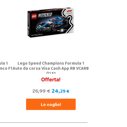
la 1
Lego Speed Champions Formula 1
mco F1
Auto da corsa Visa Cash App RB VCARB
01 F1
Offerta!
24,
26,99 €
29 €
Lo voglio!