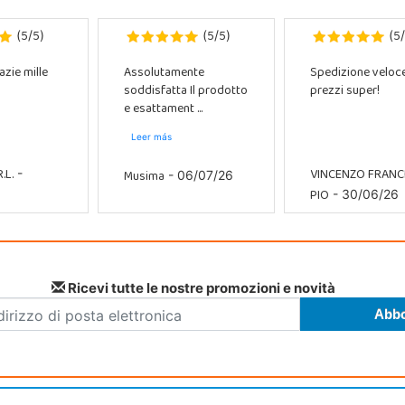
5
5
5
5
5
(
/
)
(
/
)
(
/
azie mille
Assolutamente
Spedizione veloc
soddisfatta Il prodotto
prezzi super!
e esattament ...
Leer más
.L.
VINCENZO FRAN
Musima
-
- 06/07/26
PIO
- 30/06/26
Ricevi tutte le nostre promozioni e novità