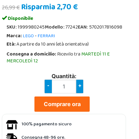
Risparmia 2,70 €
26,99 €
Disponibile
SKU:
1999980245
Modello:
77242
EAN:
5702017816098
Marca:
-
LEGO
FERRARI
Età:
A partire da 10 anni (età orientativa)
Consegna a domicilio:
Ricevilo tra
MARTEDÌ 11 E
MERCOLEDÌ 12
Quantità:
-
+
Comprare ora
100% pagamento sicuro
Consegna 48-96 ore.