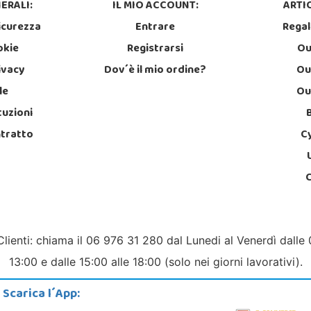
ERALI:
IL MIO ACCOUNT:
ARTIC
icurezza
Entrare
Regal
okie
Registrarsi
Ou
rivacy
Dov´è il mio ordine?
Ou
le
Ou
tuzioni
ntratto
C
Clienti: chiama il 06 976 31 280 dal Lunedi al Venerdì dalle 
13:00 e dalle 15:00 alle 18:00 (solo nei giorni lavorativi).
Scarica l´App: