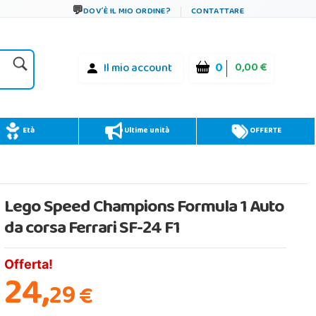
DOV´È IL MIO ORDINE?
CONTATTARE
0
0,00 €
Il mio account
Età
Ultime unità
OFFERTE
Lego Speed Champions Formula 1 Auto
da corsa Ferrari SF-24 F1
Offerta!
24,
29
€