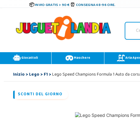
INVIO GRATIS > 90 €
CONSEGNA 48-96 ORE.
Giocattoli
Maschere
Aria Ape
Inizio
>
Lego
>
F1
>
Lego Speed Champions Formula 1 Auto da corsa 
SCONTI DEL GIORNO