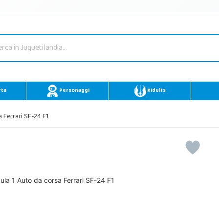
rta
Personaggi
Kidults
Ferrari SF-24 F1