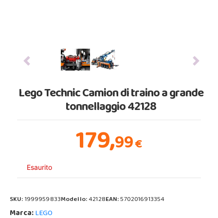
Previous
Next
Lego Technic Camion di traino a grande
tonnellaggio 42128
179,
99
€
Esaurito
SKU:
1999959833
Modello:
42128
EAN:
5702016913354
Marca:
LEGO