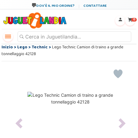
DOV´È IL MIO ORDINE?
CONTATTARE
←
×
0
Inizio
>
Lego
>
Technic
>
Lego Technic Camion di traino a grande
tonnellaggio 42128
Previous
Next