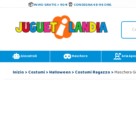
INVIO GRATIS > 90 €
CONSEGNA 48-96 ORE.
Giocattoli
Maschere
Aria Ape
Inizio
>
Costumi
>
Halloween
>
Costumi Ragazzo
>
Maschera Gu