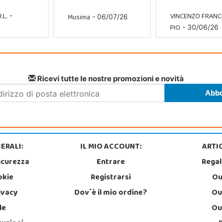
.L.
VINCENZO FRAN
Musima
-
- 06/07/26
PIO
- 30/06/26
Ricevi tutte le nostre promozioni e novità
ERALI:
IL MIO ACCOUNT:
ARTIC
icurezza
Entrare
Regal
okie
Registrarsi
Ou
rivacy
Dov´è il mio ordine?
Ou
le
Ou