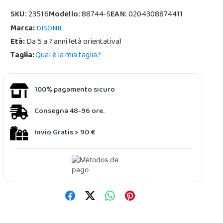
SKU:
23516
Modello:
88744-S
EAN:
0204308874411
Marca:
DISONIL
Età:
Da 5 a 7 anni (età orientativa)
Taglia:
Qual è la mia taglia?
100% pagamento sicuro
Consegna 48-96 ore.
Invio Gratis > 90 €