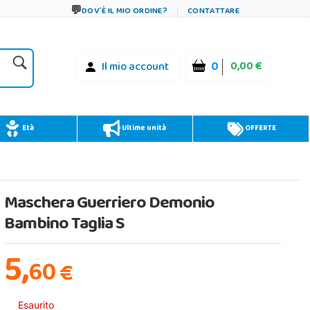
DOV´È IL MIO ORDINE?
CONTATTARE
0
0,00 €
Il mio account
Età
Ultime unità
OFFERTE
Maschera Guerriero Demonio
Bambino Taglia S
5,
60
€
Esaurito