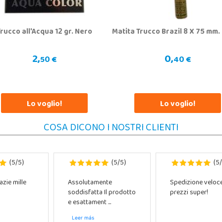
rucco all'Acqua 12 gr. Nero
Matita Trucco Brazil 8 X 75 mm.
2,
0,
50 €
40 €
Lo voglio!
Lo voglio!
COSA DICONO I NOSTRI CLIENTI
5
5
5
5
5
(
/
)
(
/
)
(
/
azie mille
Assolutamente
Spedizione veloc
soddisfatta Il prodotto
prezzi super!
e esattament ...
Leer más