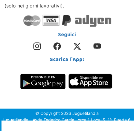
(solo nei giorni lavorativi).
Seguici
Scarica l´App:
© Copyright 2026 Juguetilandia
Juguetilandia - Avda.Federico García Lorca 1 Local 5, 1º, Puerta 6,
03509, Finestrat (Alicante)