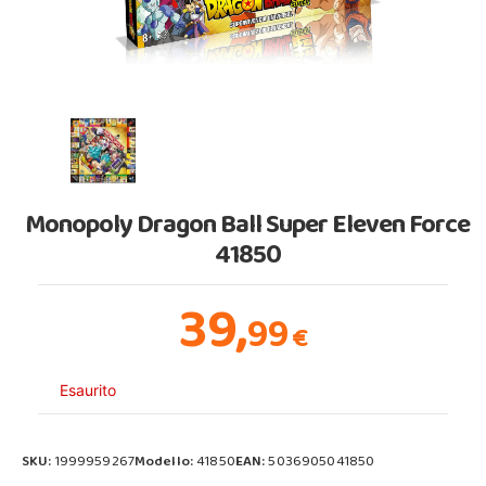
Monopoly Dragon Ball Super Eleven Force
41850
39,
99
€
Esaurito
SKU:
1999959267
Modello:
41850
EAN:
5036905041850