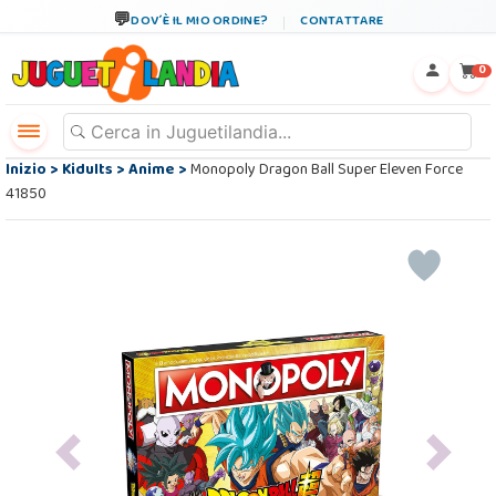
DOV´È IL MIO ORDINE?
CONTATTARE
←
×
0
Inizio
>
Kidults
>
Anime
>
Monopoly Dragon Ball Super Eleven Force
41850
Previous
Next