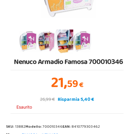
Nenuco Armadio Famosa 700010346
21,
59
€
26,99 €
Risparmia 5,40 €
Esaurito
SKU:
13882
Modello:
700010346
EAN:
8410779303462