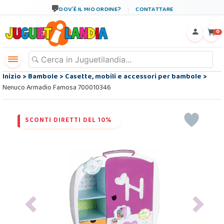
DOV´È IL MIO ORDINE?
CONTATTARE
←
×
0
Inizio
>
Bambole
>
Casette, mobili e accessori per bambole
>
Nenuco Armadio Famosa 700010346
SCONTI DIRETTI DEL 10%
Previous
Next