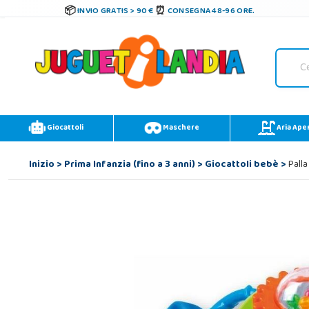
INVIO GRATIS > 90 €
CONSEGNA 48-96 ORE.
Giocattoli
Maschere
Aria Ape
Inizio
>
Prima Infanzia (fino a 3 anni)
>
Giocattoli bebè
>
Palla