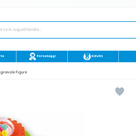
rta
Personaggi
Kidults
 girevole Figure