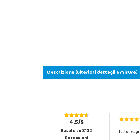
Descrizione [ulteriori dettagli e misure]
4.5/5
Basato su 8102
Tutto ok, gr
Recensioni