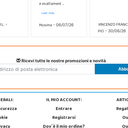
e esattament ...
Leer más
.L.
VINCENZO FRAN
Musima
-
- 06/07/26
PIO
- 30/06/26
Ricevi tutte le nostre promozioni e novità
ERALI:
IL MIO ACCOUNT:
ARTIC
icurezza
Entrare
Regal
okie
Registrarsi
Ou
rivacy
Dov´è il mio ordine?
Ou