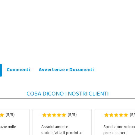
Commenti
Avvertenze e Documenti
COSA DICONO I NOSTRI CLIENTI
5
5
5
5
5
(
/
)
(
/
)
(
/
azie mille
Assolutamente
Spedizione veloc
soddisfatta Il prodotto
prezzi super!