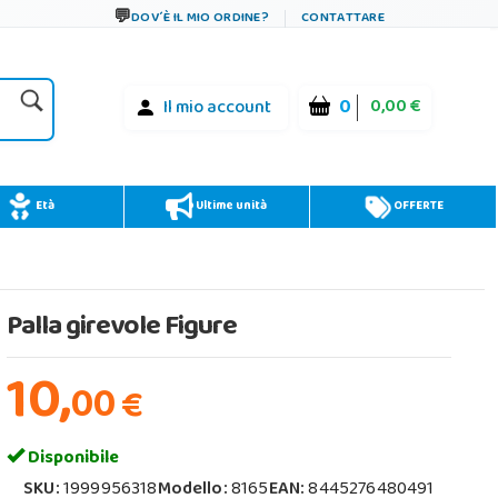
DOV´È IL MIO ORDINE?
CONTATTARE
0
0,00 €
Il mio account
Età
Ultime unità
OFFERTE
Palla girevole Figure
10,
00
€
Disponibile
SKU:
1999956318
Modello:
8165
EAN:
8445276480491