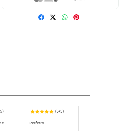
5
5
5
)
(
/
)
e e
Perfetto