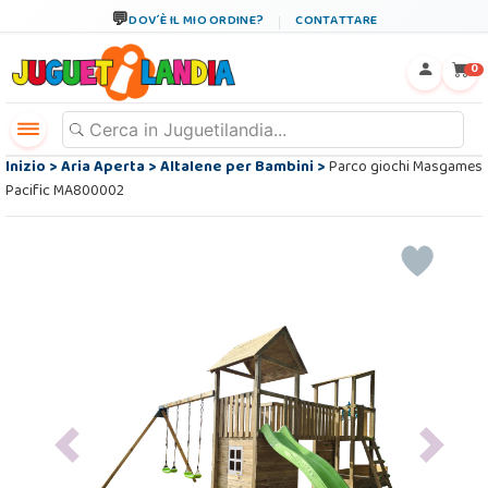
DOV´È IL MIO ORDINE?
CONTATTARE
←
×
0
Inizio
>
Aria Aperta
>
Altalene per Bambini
>
Parco giochi Masgames
Pacific MA800002
Previous
Next