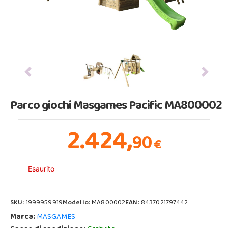
Previous
Next
Parco giochi Masgames Pacific MA800002
2.424,
90
€
Esaurito
SKU:
1999959919
Modello:
MA800002
EAN:
8437021797442
Marca:
MASGAMES