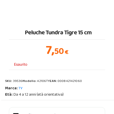
Peluche Tundra Tigre 15 cm
7,
50
€
Esaurito
SKU:
39536
Modello:
42106TY
EAN:
0008421421060
Marca:
TY
Età:
Da 4 a 12 anni (età orientativa)