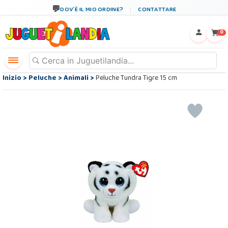
DOV´È IL MIO ORDINE?
CONTATTARE
←
×
0
Inizio
>
Peluche
>
Animali
>
Peluche Tundra Tigre 15 cm