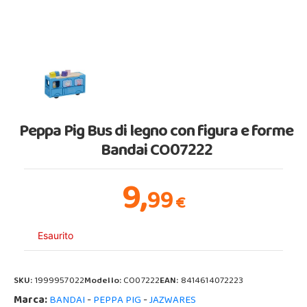
Peppa Pig Bus di legno con figura e forme
Bandai CO07222
9,
99
€
Esaurito
SKU:
1999957022
Modello:
CO07222
EAN:
8414614072223
Marca:
-
-
BANDAI
PEPPA PIG
JAZWARES