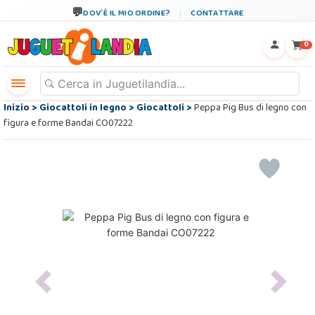
DOV´È IL MIO ORDINE?
CONTATTARE
←
×
0
Inizio
>
Giocattoli in legno
>
Giocattoli
>
Peppa Pig Bus di legno con
figura e forme Bandai CO07222
Previous
Next