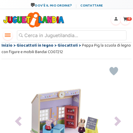
DOV´È IL MIO ORDINE?
CONTATTARE
←
×
0
Inizio
>
Giocattoli in legno
>
Giocattoli
>
Peppa Pig la scuola di legno
con figure e mobili Bandai CO07212
Previous
Next