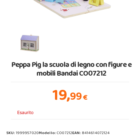
Peppa Pig la scuola di legno con figure e
mobili Bandai CO07212
19,
99
€
Esaurito
SKU:
1999957020
Modello:
CO07212
EAN:
8414614072124