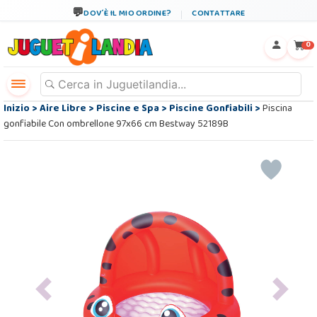
DOV´È IL MIO ORDINE?
CONTATTARE
←
×
0
Inizio
>
Aire Libre
>
Piscine e Spa
>
Piscine Gonfiabili
>
Piscina
gonfiabile Con ombrellone 97x66 cm Bestway 52189B
Previous
Next