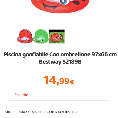
Piscina gonfiabile Con ombrellone 97x66 cm
Bestway 52189B
14,
99
€
Esaurito
SKU:
11153
Modello:
52189B
EAN:
6942138914122