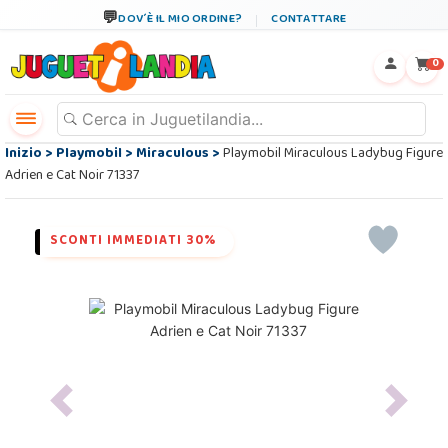
DOV´È IL MIO ORDINE?
CONTATTARE
←
×
0
Inizio
>
Playmobil
>
Miraculous
>
Playmobil Miraculous Ladybug Figure
Adrien e Cat Noir 71337
SCONTI IMMEDIATI 30%
Previous
Next