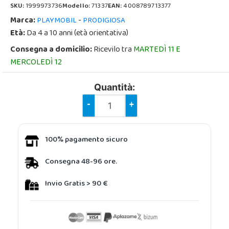
SKU:
1999973736
Modello:
71337
EAN:
4008789713377
Marca:
-
PLAYMOBIL
PRODIGIOSA
Età:
Da 4 a 10 anni (età orientativa)
Consegna a domicilio:
Ricevilo tra
MARTEDÌ 11 E
MERCOLEDÌ 12
Quantità:
-
+
100% pagamento sicuro
Consegna 48-96 ore.
Invio Gratis > 90 €