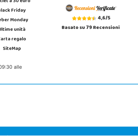
tlet a 30 euro
Black Friday
4,6
/
5
yber Monday
Basato su
79
Recensioni
Ultime unità
Carta regalo
SiteMap
09:30 alle
at (Alicante)