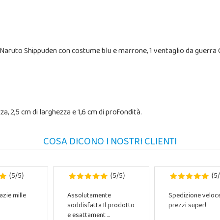
e Naruto Shippuden con costume blu e marrone, 1 ventaglio da guerra Gu
za, 2,5 cm di larghezza e 1,6 cm di profondità.
COSA DICONO I NOSTRI CLIENTI
5
5
5
5
5
(
/
)
(
/
)
(
/
azie mille
Assolutamente
Spedizione veloc
soddisfatta Il prodotto
prezzi super!
e esattament ...