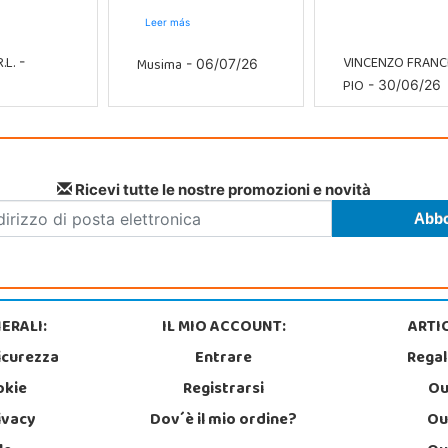
Leer más
.L.
VINCENZO FRAN
Musima
-
- 06/07/26
PIO
- 30/06/26
Ricevi tutte le nostre promozioni e novità
ERALI:
IL MIO ACCOUNT:
ARTIC
icurezza
Entrare
Regal
okie
Registrarsi
Ou
rivacy
Dov´è il mio ordine?
Ou