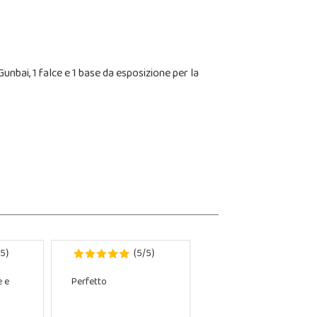
nbai, 1 falce e 1 base da esposizione per la
5
5
5
)
(
/
)
e e
Perfetto