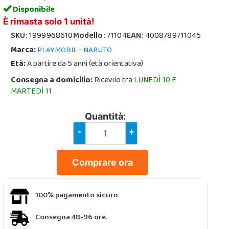
Disponibile
È rimasta solo 1 unità!
SKU:
1999968610
Modello:
71104
EAN:
4008789711045
Marca:
-
PLAYMOBIL
NARUTO
Età:
A partire da 5 anni (età orientativa)
Consegna a domicilio:
Ricevilo tra
LUNEDÌ 10 E
MARTEDÌ 11
Quantità:
-
+
Comprare ora
100% pagamento sicuro
Consegna 48-96 ore.