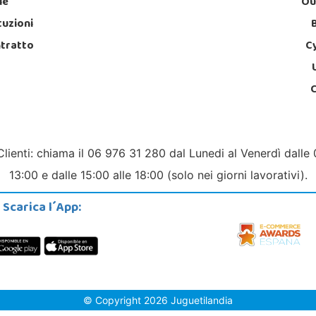
le
Ou
tuzioni
ntratto
C
Clienti: chiama il 06 976 31 280 dal Lunedi al Venerdì dalle 
13:00 e dalle 15:00 alle 18:00 (solo nei giorni lavorativi).
Scarica l´App:
© Copyright 2026 Juguetilandia
a - Avda.Federico García Lorca 1 Local 5, 1º, Puerta 6, 03509, Finestr