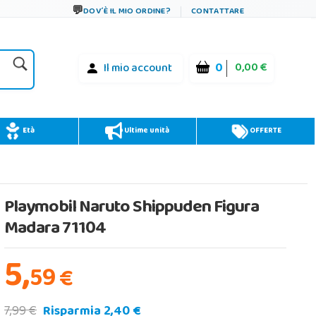
DOV´È IL MIO ORDINE?
CONTATTARE
0
0,00 €
Il mio account
Età
Ultime unità
OFFERTE
Playmobil Naruto Shippuden Figura
Madara 71104
5,
59
€
7,99 €
Risparmia 2,40 €