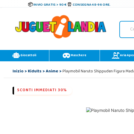
INVIO GRATIS > 90 €
CONSEGNA 48-96 ORE.
Giocattoli
Maschere
Aria Ape
Inizio
>
Kidults
>
Anime
>
Playmobil Naruto Shippuden Figura Mad
SCONTI IMMEDIATI 30%