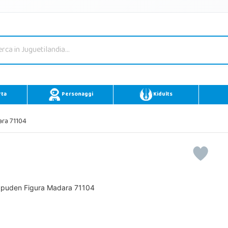
rta
Personaggi
Kidults
ara 71104