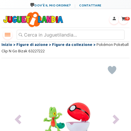
DOV´È IL MIO ORDINE?
CONTATTARE
←
×
0
Inizio
>
Figure di azione
>
Figure da collezione
>
Pokémon Pokeball
Clip N Go Bizak 63227222
Previous
Next