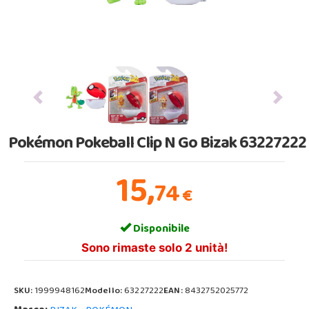
Previous
Next
Pokémon Pokeball Clip N Go Bizak 63227222
15,
74
€
Disponibile
Sono rimaste solo 2 unità!
SKU:
1999948162
Modello:
63227222
EAN:
8432752025772