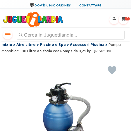
DOV´È IL MIO ORDINE?
CONTATTARE
←
×
0
Inizio
>
Aire Libre
>
Piscine e Spa
>
Accessori Piscina
>
Pompa
Monobloc 300 Filtro a Sabbia con Pompa da 0,25 hp QP 565090