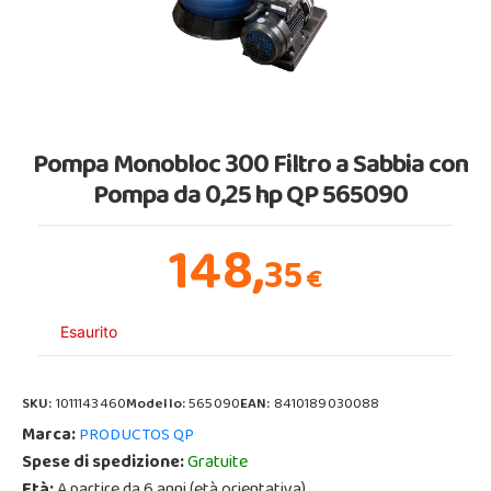
Pompa Monobloc 300 Filtro a Sabbia con
Pompa da 0,25 hp QP 565090
148,
35
€
Esaurito
SKU:
1011143460
Modello:
565090
EAN:
8410189030088
Marca:
PRODUCTOS QP
Spese di spedizione:
Gratuite
Età:
A partire da 6 anni (età orientativa)