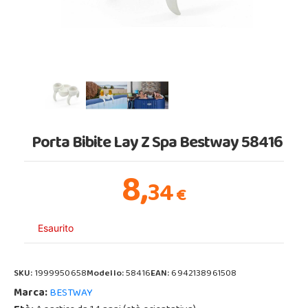
Porta Bibite Lay Z Spa Bestway 58416
8,
34
€
Esaurito
SKU:
1999950658
Modello:
58416
EAN:
6942138961508
Marca:
BESTWAY