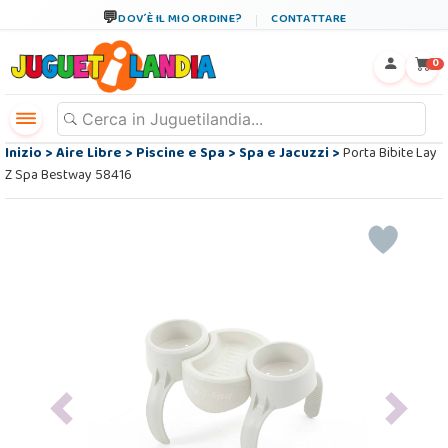
DOV´È IL MIO ORDINE?
CONTATTARE
←
×
0
Inizio
>
Aire Libre
>
Piscine e Spa
>
Spa e Jacuzzi
>
Porta Bibite Lay
Z Spa Bestway 58416
Previous
Next