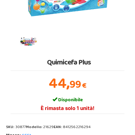
Quimicefa Plus
44,
99
€
Disponibile
È rimasta solo 1 unità!
SKU:
30877
Modello:
21629
EAN:
8412562216294