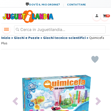
DOV´È IL MIO ORDINE?
CONTATTARE
←
×
0
Inizio
>
Giochi e Puzzle
>
Giochi tecnico-scientifici
>
Quimicefa
Plus
Previous
Next