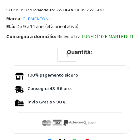
SKU:
1999977827
Modello:
55513
EAN:
8005125555130
Marca:
CLEMENTONI
Età:
Da 9 a 14 anni (età orientativa)
Consegna a domicilio:
Ricevilo tra
LUNEDÌ 10 E MARTEDÌ 11
Quantità:
100% pagamento sicuro
Consegna 48-96 ore.
Invio Gratis > 90 €