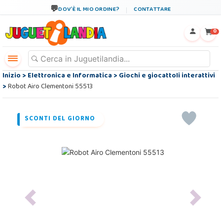
DOV´È IL MIO ORDINE?
CONTATTARE
←
×
0
Inizio
>
Elettronica e Informatica
>
Giochi e giocattoli interattivi
>
Robot Airo Clementoni 55513
SCONTI DEL GIORNO
Previous
Next