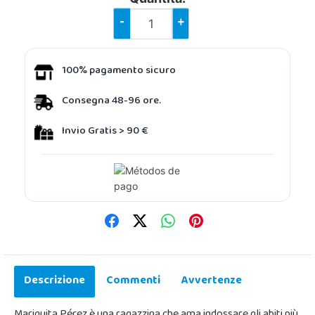
-
+
100% pagamento sicuro
Consegna 48-96 ore.
Invio Gratis > 90 €
Descrizione
Commenti
Avvertenze
Mariquita Pérez è una ragazzina che ama indossare gli abiti più