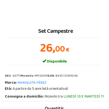
Set Campestre
26,
00
€
Disponibile
SKU:
40773
Modello:
MP20091
EAN:
8435732101046
Marca:
MARIQUITA PÉREZ
Età:
A partire da 5 anni (età orientativa)
Consegna a domicilio:
Ricevilo tra
LUNEDÌ 10 E MARTEDÌ 11
Quantità: