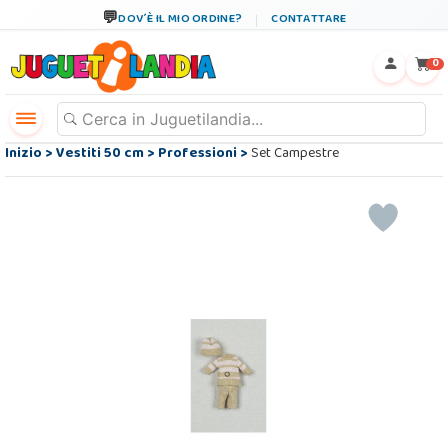
DOV´È IL MIO ORDINE?
CONTATTARE
←
×
0
Inizio
>
Vestiti 50 cm
>
Professioni
>
Set Campestre