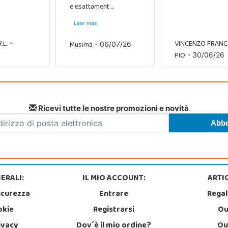
e esattament ...
Leer más
.L.
VINCENZO FRAN
Musima
-
- 06/07/26
PIO
- 30/06/26
Ricevi tutte le nostre promozioni e novità
ERALI:
IL MIO ACCOUNT:
ARTIC
icurezza
Entrare
Regal
okie
Registrarsi
Ou
rivacy
Dov´è il mio ordine?
Ou