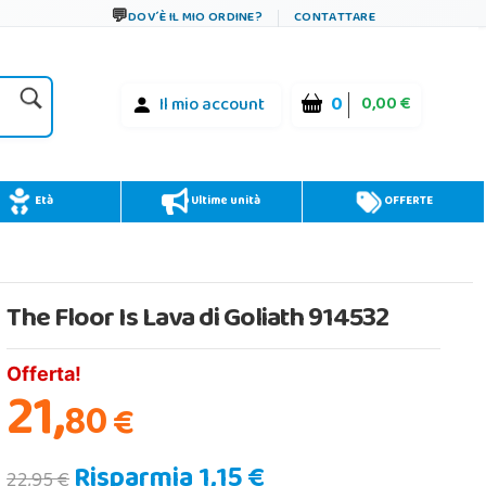
DOV´È IL MIO ORDINE?
CONTATTARE
0
0,00 €
Il mio account
Età
Ultime unità
OFFERTE
The Floor Is Lava di Goliath 914532
Offerta!
21,
80
€
Risparmia 1,15 €
22,95 €