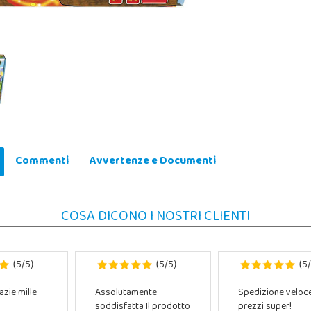
Commenti
Avvertenze e Documenti
COSA DICONO I NOSTRI CLIENTI
5
5
5
5
5
(
/
)
(
/
)
(
/
azie mille
Assolutamente
Spedizione veloc
soddisfatta Il prodotto
prezzi super!