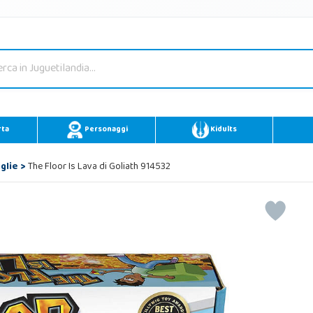
rta
Personaggi
Kidults
glie
>
The Floor Is Lava di Goliath 914532