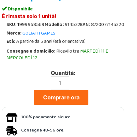
Disponibile
È rimasta solo 1 unità!
SKU:
1999958569
Modello:
914532
EAN:
8720077145320
Marca:
GOLIATH GAMES
Età:
A partire da 5 anni (età orientativa)
Consegna a domicilio:
Ricevilo tra
MARTEDÌ 11 E
MERCOLEDÌ 12
Quantità:
Comprare ora
100% pagamento sicuro
Consegna 48-96 ore.