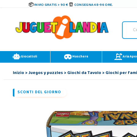
INVIO GRATIS > 90 €
CONSEGNA 48-96 ORE.
Giocattoli
Maschere
Aria Ape
Inizio
>
Juegos y puzzles
>
Giochi da Tavolo
>
Giochi per fami
SCONTI DEL GIORNO