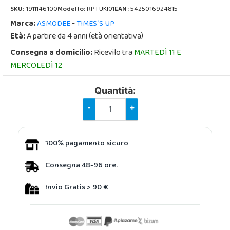
SKU:
1911146100
Modello:
RPTUKI01
EAN:
5425016924815
Marca:
-
ASMODEE
TIMES´S UP
Età:
A partire da 4 anni (età orientativa)
Consegna a domicilio:
Ricevilo tra
MARTEDÌ 11 E
MERCOLEDÌ 12
Quantità:
-
+
100% pagamento sicuro
Consegna 48-96 ore.
Invio Gratis > 90 €