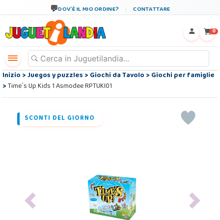
DOV´È IL MIO ORDINE?
CONTATTARE
←
×
0
Inizio
>
Juegos y puzzles
>
Giochi da Tavolo
>
Giochi per famiglie
>
Time´s Up Kids 1 Asmodee RPTUKI01
SCONTI DEL GIORNO
Previous
Next