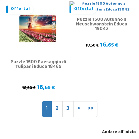
Offerta!
Offerta!
Puzzle 1500 Autunno a
Neuschwanstein Educa
19042
16,
65 €
18,50 €
Puzzle 1500 Paesaggio di
Tulipani Educa 18465
16,
65 €
18,50 €
1
2
3
>
>>
Andare all´inizio