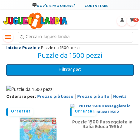
←
×
DOV´È IL MIO ORDINE?
CONTATTARE
0
Inizio
>
Puzzle
>
Puzzle da 1500 pezzi
Puzzle da 1500 pezzi
Filtrar per:
Orderare per:
Prezzo più basso
Prezzo più alto
Novità
|
|
Offerta!
Offerta!
Puzzle 1500 Passeggiata in
Italia Educa 19562