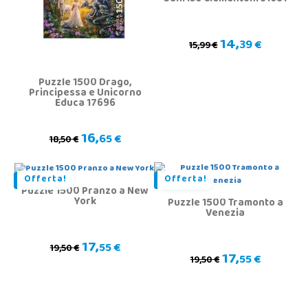
14,
39 €
15,99 €
Puzzle 1500 Drago,
Principessa e Unicorno
Educa 17696
16,
65 €
18,50 €
Offerta!
Offerta!
Puzzle 1500 Pranzo a New
York
Puzzle 1500 Tramonto a
Venezia
17,
55 €
19,50 €
17,
55 €
19,50 €