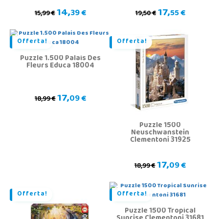
14,
17,
39 €
55 €
15,99 €
19,50 €
Offerta!
Offerta!
Puzzle 1.500 Palais Des
Fleurs Educa 18004
17,
09 €
18,99 €
Puzzle 1500
Neuschwanstein
Clementoni 31925
17,
09 €
18,99 €
Offerta!
Offerta!
Puzzle 1500 Tropical
Sunrise Clementoni 31681