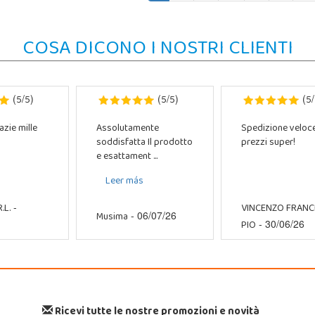
COSA DICONO I NOSTRI CLIENTI
5
5
5
5
5
(
/
)
(
/
)
(
/
azie mille
Assolutamente
Spedizione veloc
soddisfatta Il prodotto
prezzi super!
e esattament ...
Leer más
.L.
VINCENZO FRAN
-
Musima
- 06/07/26
PIO
- 30/06/26
Ricevi tutte le nostre promozioni e novità