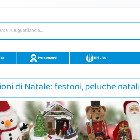
rta
Personaggi
Kidults
ni di Natale: festoni, peluche natali