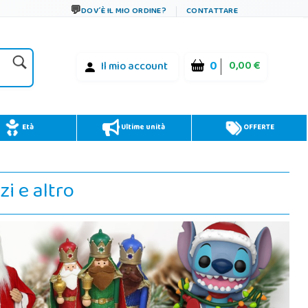
DOV´È IL MIO ORDINE?
CONTATTARE
0
0,00 €
Il mio account
Età
Ultime unità
OFFERTE
zi e altro