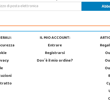
ERALI:
IL MIO ACCOUNT:
ARTIC
icurezza
Entrare
Regal
okie
Registrarsi
Ou
rivacy
Dov´è il mio ordine?
Ou
le
Ou
tuzioni
ntratto
C