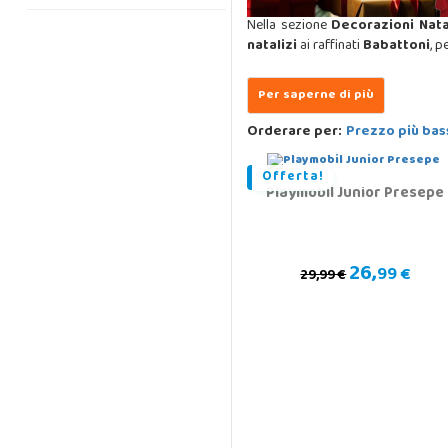
Nella sezione
Decorazioni Nata
natalizi
ai raffinati
Babattoni
, p
Orderare per:
Prezzo più bas
Offerta!
Playmobil Junior Presepe
26,
99 €
29,99 €