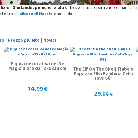
lizie: Ghirlande, peluche e altro
, troverai tutto per rendere magica 
erfetti per l'
albero di Natale
e non solo.
so
Prezzo più alto
Novità
|
|
Figura decorativa del Re
Magio d'oro da 12x9x38 cm
The Elf On The Shelf Fiabe e
Pupazzo Elfo Bambina Cefa
Toys 581
14,
99 €
29,
99 €