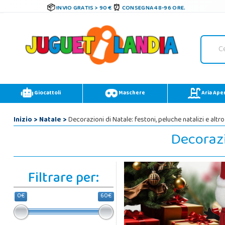
INVIO GRATIS > 90 €
CONSEGNA 48-96 ORE.
Giocattoli
Maschere
Aria Ape
Inizio
>
Natale
>
Decorazioni di Natale: festoni, peluche natalizi e altro
Decorazio
Filtrare per:
0€
60€