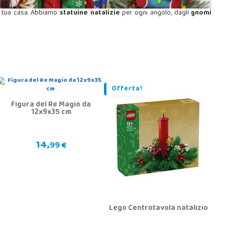
la tua casa. Abbiamo
statuine natalizie
per ogni angolo, dagli
gnomi
Offerta!
Figura del Re Magio da
12x9x35 cm
14,
99 €
Lego Centrotavola natalizio