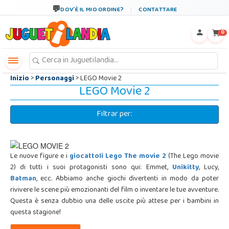
←
×
DOV´È IL MIO ORDINE?
CONTATTARE
0
Inizio
>
Personaggi
> LEGO Movie 2
LEGO Movie 2
Filtrar per:
Le nuove figure e i
giocattoli Lego The movie 2
(The Lego movie
2) di tutti i suoi protagonisti sono qui: Emmet,
Unikitty
, Lucy,
Batman
, ecc. Abbiamo anche giochi divertenti in modo da poter
rivivere le scene più emozionanti del film o inventare le tue avventure.
Questa è senza dubbio una delle uscite più attese per i bambini in
questa stagione!