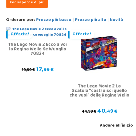
Orderare per:
Prezzo più basso
Prezzo più alto
Novità
|
|
Offerta!
Offerta!
The Lego Movie 2 Ecco a voi
la Regina Wello Ke Wuoglio
70824
17,
99 €
19,99 €
The Lego Movie 2 La
Scatola "costruisci quello
che vuoi" della Regina Wello
Ke Wuoglio 70825
40,
49 €
44,99 €
Andare all´inizio