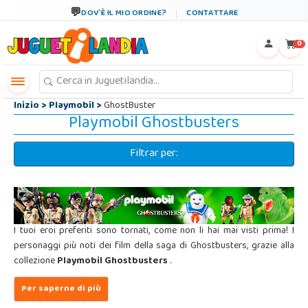
←
×
DOV´È IL MIO ORDINE?
CONTATTARE
0
Inizio
>
Playmobil
>
GhostBuster
Playmobil Ghostbusters
Filtrar per:
I tuoi eroi preferiti sono tornati, come non li hai mai visti prima! I
personaggi più noti dei film della saga di Ghostbusters, grazie alla
collezione
Playmobil Ghostbusters
.