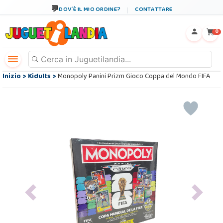
DOV´È IL MIO ORDINE?
CONTATTARE
←
×
0
Inizio
>
Kidults
>
Monopoly Panini Prizm Gioco Coppa del Mondo FIFA
Previous
Next