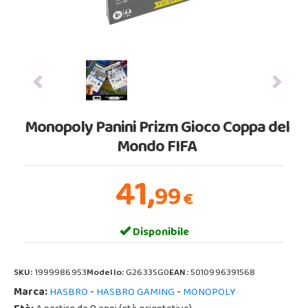
Previous
Next
Monopoly Panini Prizm Gioco Coppa del
Mondo FIFA
41,
99
€
Disponibile
SKU:
1999986953
Modello:
G2633SG0
EAN:
5010996391568
Marca:
-
-
HASBRO
HASBRO GAMING
MONOPOLY