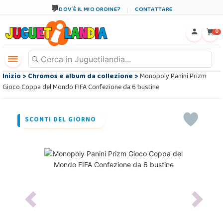
DOV´È IL MIO ORDINE?
CONTATTARE
←
×
0
Inizio
>
Chromos e album da collezione
>
Monopoly Panini Prizm
Gioco Coppa del Mondo FIFA Confezione da 6 bustine
SCONTI DEL GIORNO
Previous
Next