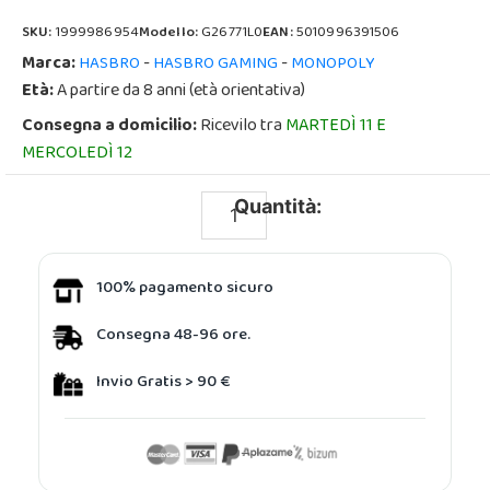
SKU:
1999986954
Modello:
G26771L0
EAN:
5010996391506
Marca:
-
-
HASBRO
HASBRO GAMING
MONOPOLY
Età:
A partire da 8 anni (età orientativa)
Consegna a domicilio:
Ricevilo tra
MARTEDÌ 11 E
MERCOLEDÌ 12
Quantità:
100% pagamento sicuro
Consegna 48-96 ore.
Invio Gratis > 90 €