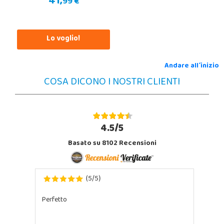
41,
99 €
Lo voglio!
Andare all´inizio
COSA DICONO I NOSTRI CLIENTI
4.5/5
Basato su 8102 Recensioni
5
5
(
/
)
Perfetto